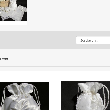
1
von 1