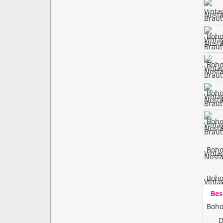
Bes
D