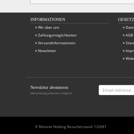
INFORMATIONEN
GESETZ
Wir über uns
Date
Zahlungsmöglichkeiten
AGB
Versandinformationen
Site
Newsletter
Impr
Wide
Newsletter abonnieren
Email-
Adresse
Abmeldung jederzeit möglich
© Melanie Nübling Besucherstand: 132681