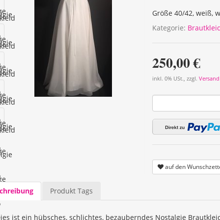
Größe 40/42, weiß, 
Kategorie:
Brautklei
250,00 €
inkl. 0% USt., zzgl.
Versand
auf den Wunschzett
chreibung
Produkt Tags
ies ist ein hübsches, schlichtes, bezauberndes Nostalgie Brautkle