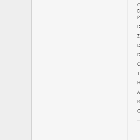
C
D
P
D
Z
D
D
O
T
H
A
R
G